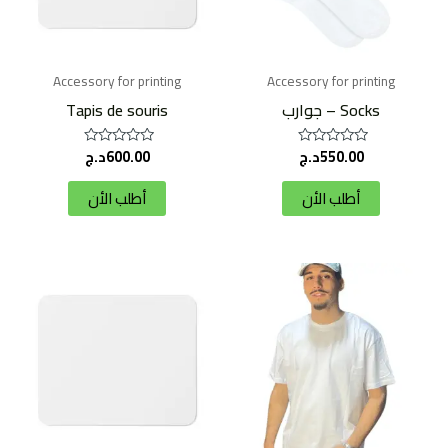
Accessory for printing
Accessory for printing
Socks – جوارب
Tapis de souris
550.00
د.ج
600.00
د.ج
تم
تم
التقييم
التقييم
0
0
أطلب الأن
أطلب الأن
من
من
5
5
هناك
العديد
من
الأشكال
المختلفة
لهذا
المنتج.