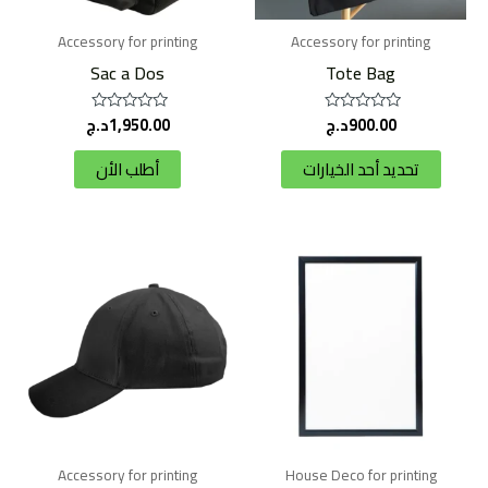
يمكن
Accessory for printing
Accessory for printing
اختيار
Sac a Dos
Tote Bag
الخيارات
على
900.00
د.ج
1,950.00
د.ج
تم
تم
صفحة
التقييم
التقييم
0
0
المنتج
تحديد أحد الخيارات
أطلب الأن
من
من
5
5
هناك
العديد
من
الأشكا
المختلف
لهذا
المنتج.
يمكن
Accessory for printing
House Deco for printing
اختيار