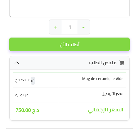
+
-
أطلب الأن
ملخص الطلب
Mug de céramique Vide
x
1
750.00
د.ج
سعر التوصيل
اختر الولاية
السعر الإجمالي
د.ج 750.00