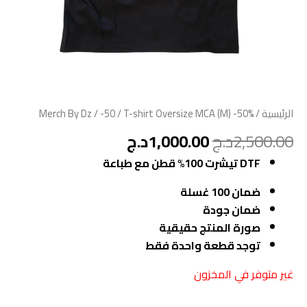
الرئيسية
/
/ T-shirt Oversize MCA (M) -50%
-50
/
Merch By Dz
2,500.00
د.ج
1,000.00
د.ج
DTF تيشرت 100% قطن مع طباعة
ضمان 100 غسلة
ضمان جودة
صورة المنتج حقيقية
توجد قطعة واحدة فقط
غير متوفر في المخزون