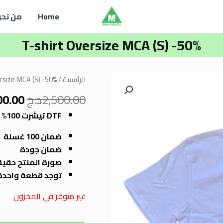
Home
من نحن
T-shirt Oversize MCA (S) -50%
السع
الرئيسية
/
rsize MCA (S) -50%
الأصل
2,500.00
د.ج
00.00
هو:
,500.00
DTF تيشرت 100% قطن مع طباعة
ضمان 100 غسلة
ضمان جودة
صورة المنتج حقيق
توجد قطعة واحدة
غير متوفر في المخزون