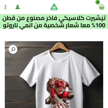
خطي
ain
لى
enu
لمحتوى
تيشيرت كلاسيكي فاخر مصنوع من قطن
100% معا شعار شخصية من انمي ناروتو
كمية
تيشيرت
كلاسيكي
فاخر
مصنوع
من
قطن
100%
معا
شعار
شخصية