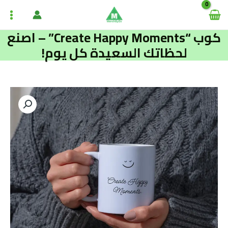
خطي
ain
لى
enu
لمحتوى
كوب “Create Happy Moments” – اصنع
لحظاتك السعيدة كل يوم!
كمية
كوب
"Create
Happy
Moments"
–
اصنع
لحظاتك
السعيدة
كل
يوم!