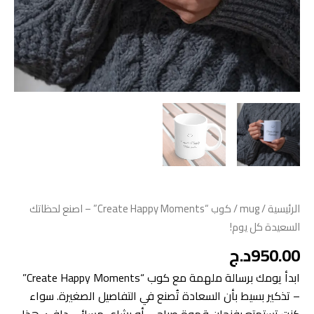
الرئيسية
/
mug
/ كوب “Create Happy Moments” – اصنع لحظاتك
السعيدة كل يوم!
950.00
د.ج
ابدأ يومك برسالة ملهمة مع كوب “Create Happy Moments”
– تذكير بسيط بأن السعادة تُصنع في التفاصيل الصغيرة. سواء
كنت تستمتع بفنجان قهوة صباحي أو بشاي مسائي دافئ، هذا