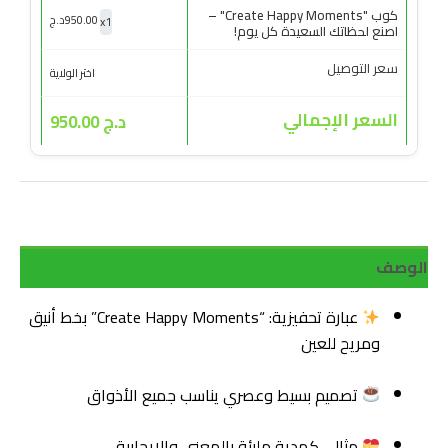
كوب "Create Happy Moments" –
x
1
950.00
د.ج
اصنع لحظاتك السعيدة كل يوم!
سعر التوصيل
اختر الولاية
السعر الإجمالي
د.ج 950.00
الوصف
عبارة تحفيزية: “Create Happy Moments” بخط أنيق
ومريح للعين
تصميم بسيط وعصري يناسب جميع الأذواق
مثالي كهدية مليئة بالمعنى والإيجابية