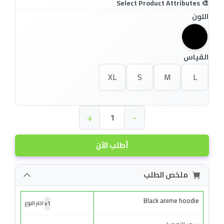
اللون
القياس
XL
S
M
L
+
-
أطلب الأن
ملخص الطلب
Black anime hoodie
x
1
اختر النوع