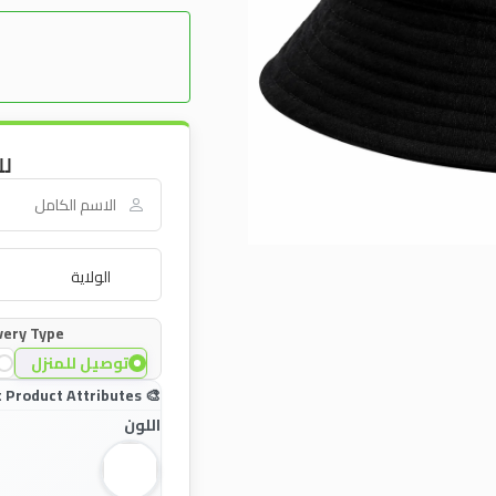
لل
very Type:
توصيل للمنزل
اللون