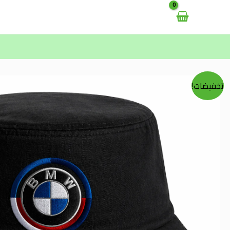
خطي
لى
لمحتوى
تخفيضات!