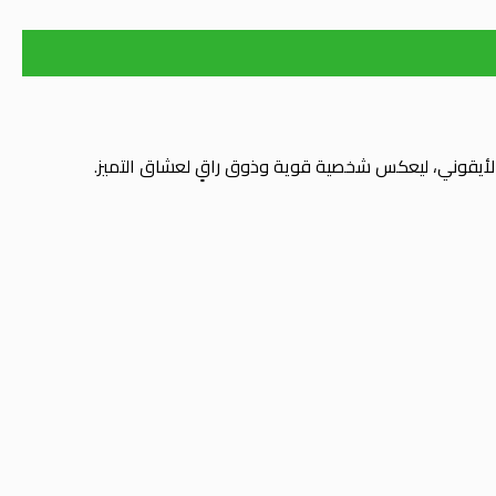
أيقوني، ليعكس شخصية قوية وذوق راقٍ لعشاق التميز.