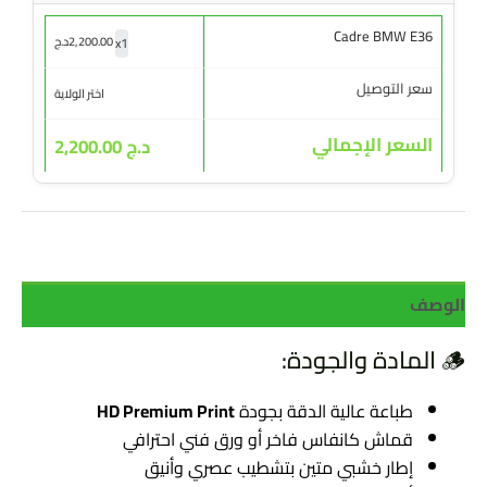
Cadre BMW E36
x
1
2,200.00
د.ج
سعر التوصيل
اختر الولاية
السعر الإجمالي
د.ج 2,200.00
الوصف
🪵 المادة والجودة:
طباعة عالية الدقة بجودة
HD Premium Print
قماش كانفاس فاخر أو ورق فني احترافي
إطار خشبي متين بتشطيب عصري وأنيق