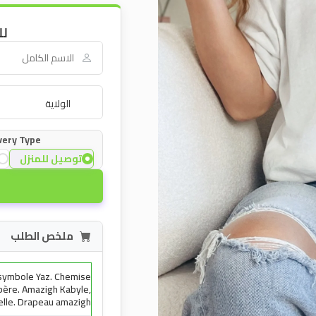
amazighe.
amazigh
لل
berbère.
Amazigh
Kabyle,
Chemise
Traditionnelle.
Drapeau
very Type:
amazigh
توصيل للمنزل
ملخص الطلب
symbole Yaz. Chemise
bère. Amazigh Kabyle,
elle. Drapeau amazigh