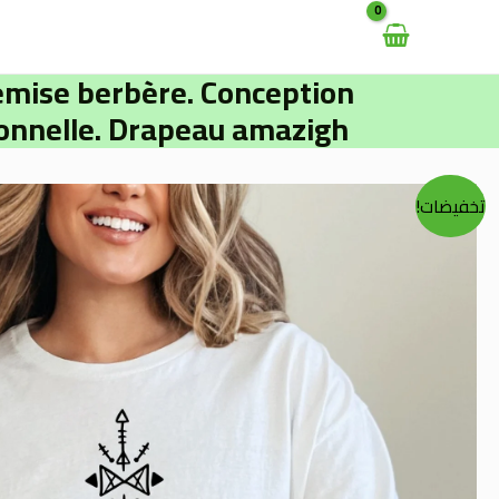
خطي
لى
لمحتوى
emise berbère. Conception
onnelle. Drapeau amazigh
تخفيضات!