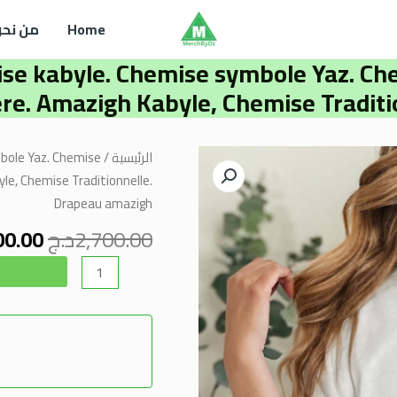
Home
من نحن
e kabyle. Chemise symbole Yaz. Ch
re. Amazigh Kabyle, Chemise Traditi
السع
كمية
الرئيسية
/
bole Yaz. Chemise
الأصل
Chemise
le, Chemise Traditionnelle.
هو:
amazighe.
Drapeau amazigh
,700.00
Chemise
2,700.00
د.ج
00.00
kabyle.
Chemise
symbole
Yaz.
Chemise
berbère.
Conception