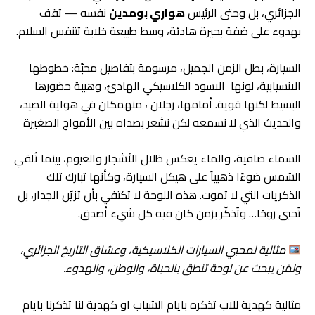
الجزائري، بل وحتى الرئيس
هواري بومدين
نفسه — تقف
بهدوء على ضفة بحيرة هادئة، وسط طبيعة خلابة تتنفس السلام.
السيارة، بطل الزمن الجميل، مرسومة بتفاصيل محبّة: خطوطها
الانسيابية، لونها الاسود الكلاسيكي الهادئ، وهيبة حضورها
البسيط لكنها قوية. أمامها، رجلان ، منهمكان في هواية الصيد،
والحديث الذي لا نسمعه لكن نشعر بصداه بين الأمواج الصغيرة
السماء صافية، والماء يعكس ظلال الأشجار والغيوم، بينما تُلقي
الشمس ضوءًا ذهبياً على هيكل السيارة، وكأنها تبارك تلك
الذكريات التي لا تموت. هذه اللوحة لا تكتفي بأن تزيّن الجدار، بل
تُحيي روحًا… وتُذكّر بزمن كان فيه كل شيء أصدق.
مثالية لمحبي السيارات الكلاسيكية، وعشاق التاريخ الجزائري،
ولمَن يبحث عن لوحة تنطق بالحياة، والوطن، والهدوء.
مثالية كهدية للاب تذكره بايام الشباب او كهدية لنا تذكرنا بايام