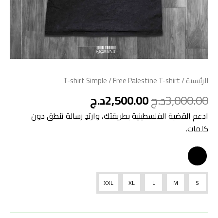
الرئيسية
/
/ Free Palestine T-shirt
T-shirt Simple
3,000.00
د.ج
2,500.00
د.ج
ادعم القضية الفلسطينية بطريقتك، وارتدِ رسالة تنطق دون
كلمات.
XXL
XL
L
M
S