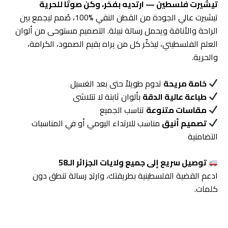
تيشيرت فلسطين — ارتديه بفخر، وكن صوتًا للحرية
تيشيرت عالي الجودة من القطن النقي %100، صُمم ليجمع بين
الراحة والأناقة ويحمل رسالة نبيلة. التصميم مستوحى من ألوان
العلم الفلسطيني، ليذكّر كل من يراه بقيم الصمود، الكرامة،
والحرية.
خامة مريحة
تدوم طويلاً حتى بعد الغسيل
طباعة عالية الدقة
بألوان ثابتة لا تتلاشى
مقاسات متنوعة
تناسب الجميع
تصميم أنيق
مناسب للارتداء اليومي أو في المناسبات
التضامنية
توصيل سريع إلى جميع ولايات الجزائر الـ58
ادعم القضية الفلسطينية بطريقتك، وارتدِ رسالة تنطق دون
كلمات.