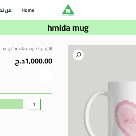
Home
من نح
hmida mug
كمية
الرئيسية
/
/ hmida mug
mug
hmida
1,000.00
د.ج
mug