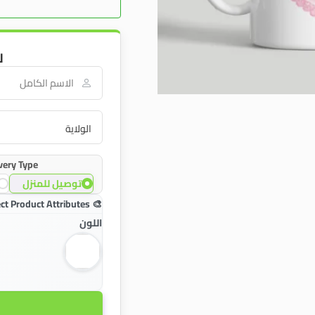
ل
very Type:
توصيل للمنزل
اللون