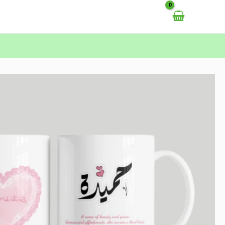
خطي
لى
لمحتوى