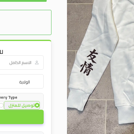
لل
very Type:
توصيل للمنزل