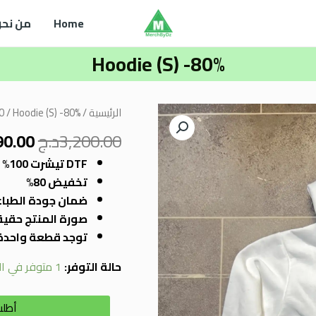
Home
من نحن
Hoodie (S) -80%
السع
كمية
الرئيسية
/
/ Hoodie (S) -80%
0
الأصل
Hoodie
3,200.00
د.ج
90.00
هو:
(S)
,200.00
DTF تيشرت 100% قطن مع طباعة
-80%
تخفيض 80%
ضمان جودة الطبا
صورة المنتج حقيق
توجد قطعة واحدة
حالة التوفر:
1 متوفر في المخزون
أطلب