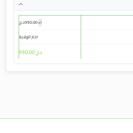
990.00
د.ج
x
1
اختر الولاية
د.ج 990.00