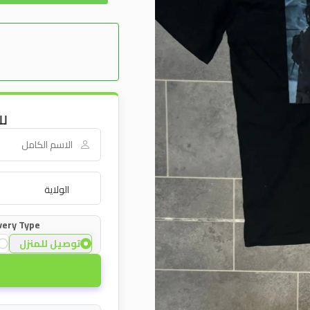
لل
very Type:
توصيل للمنزل