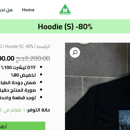
Home
من نحن
Hoodie (S) -80%
السع
كمية
الرئيسية
/
/ Hoodie (S) -80%
0
الأصل
Hoodie
3,200.00
د.ج
90.00
هو:
(S)
,200.00
DTF تيشرت 100% قطن مع طباعة
-80%
تخفيض 80%
ضمان جودة الطبا
صورة المنتج حقيق
توجد قطعة واحدة
حالة التوفر:
1 متوفر في المخزون
أطلب