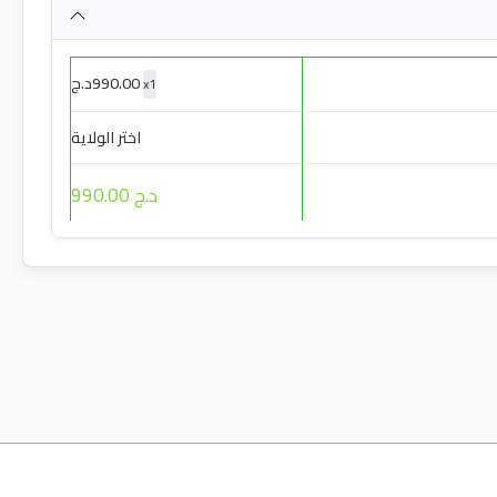
990.00
د.ج
x
1
اختر الولاية
د.ج 990.00