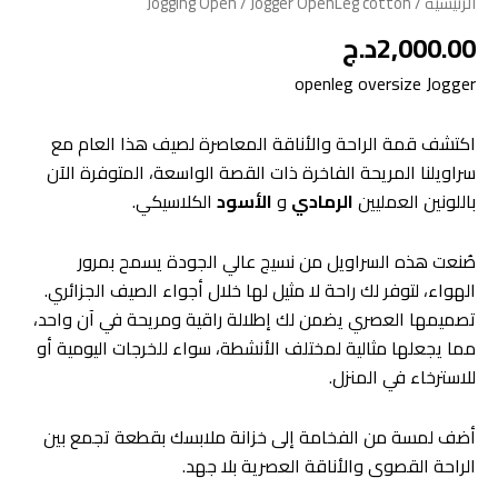
الرئيسية
/
/ Jogger OpenLeg cotton
Jogging Open
2,000.00
د.ج
openleg oversize Jogger
اكتشف قمة الراحة والأناقة المعاصرة لصيف هذا العام مع
سراويلنا المريحة الفاخرة ذات القصة الواسعة، المتوفرة الآن
باللونين العمليين
الرمادي
و
الأسود
الكلاسيكي.
صُنعت هذه السراويل من نسيج عالي الجودة يسمح بمرور
الهواء، لتوفر لك راحة لا مثيل لها خلال أجواء الصيف الجزائري.
تصميمها العصري يضمن لك إطلالة راقية ومريحة في آن واحد،
مما يجعلها مثالية لمختلف الأنشطة، سواء للخرجات اليومية أو
للاسترخاء في المنزل.
أضف لمسة من الفخامة إلى خزانة ملابسك بقطعة تجمع بين
الراحة القصوى والأناقة العصرية بلا جهد.