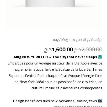
mug
/ Mug new york city
/
الرئيسية
د.ج
1,600.00
د.ج
2,000.00
Mug NEW YORK CITY – The city that never sleeps.
Embarquez pour un voyage au cœur de la Big Apple avec ce
mug emblématique. Entre la Statue de la Liberté, Times
Square et Central Park, chaque détail évoque l’énergie folle
de New York. Idéal pour les passionnés de city trips, de
culture urbaine et d’aventures cosmopolites.
Design inspiré des rues new-yorkaises, skyline, taxis
jaunes et buildings légendaires.