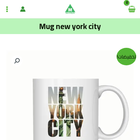
تخط
ain
إل
enu
المحتو
Mug new york city
السعر
السعر
كمية
تخفيضات!
الحالي
الأصلي
Mug
هو:
هو:
new
1,600.00د.ج.
2,000.00د.ج.
york
city