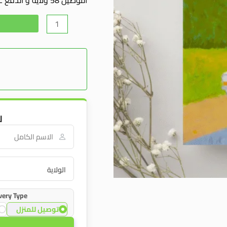
ل
very Type:
توصيل للمنزل