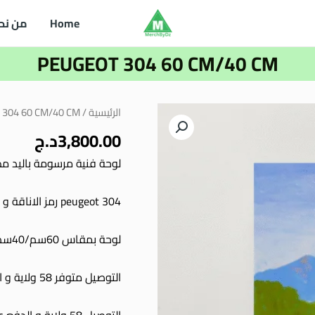
Home
من نح
PEUGEOT 304 60 CM/40 CM
كمية
الرئيسية
/
 304 60 CM/40 CM
PEUGEOT
3,800.00
د.ج
304
لوحة فنية مرسومة باليد 
60
CM/40
peugeot 304 رمز الاناقة و القوة في زمنها ايام الثمانينات
CM
لوحة بمقاس 60سم/40سم
التوصيل متوفر 58 ولاية و الدفع عند الاستلام
التوصيل 58 ولاية و الدفع عند الاستلام