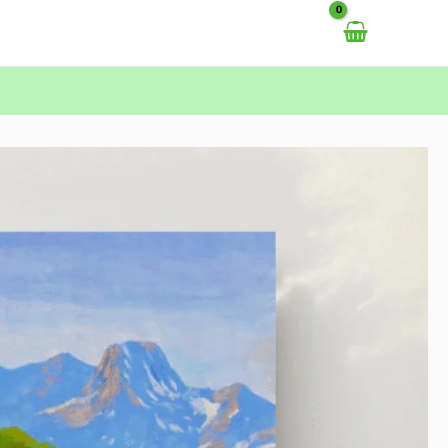
خطي
لى
لمحتوى