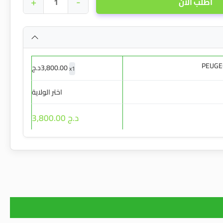
+
-
أطلب الأن
PEUGE
3,800.00
د.ج
x
1
اختر الولاية
د.ج 3,800.00