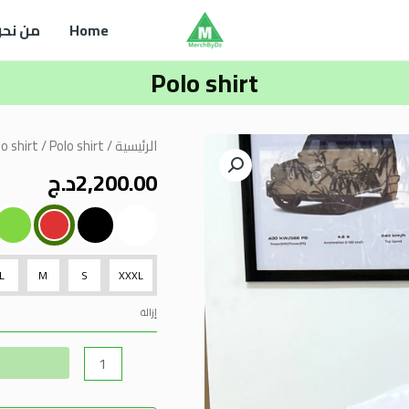
Home
من نحن
Polo shirt
كمية
الرئيسية
/
/ Polo shirt
o shirt
Polo
2,200.00
د.ج
shirt
L
M
S
XXXL
إزالة