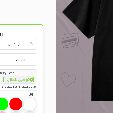
لل
very Type:
توصيل للمنزل
اللون