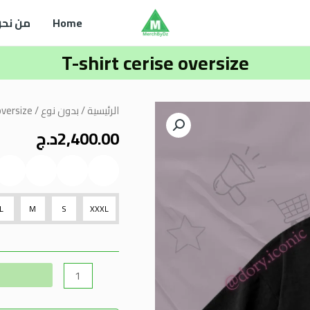
Home
من نحن
T-shirt cerise oversize
كمية
الرئيسية
/
بدون نوع
/ T-shirt cerise oversize
T-
2,400.00
د.ج
shirt
cerise
oversize
L
M
S
XXXL