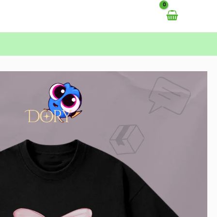
خطي
لى
لمحتوى