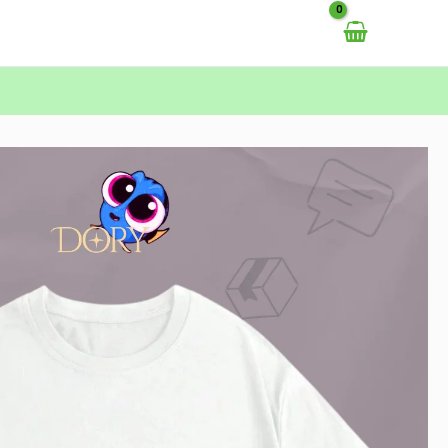
خطي
لى
لمحتوى