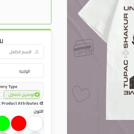
لل
very Type:
توصيل للمنزل
اللون