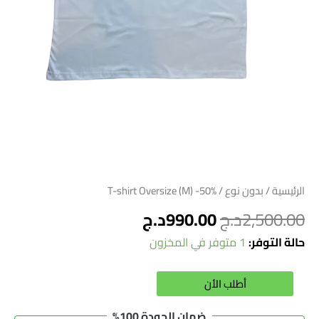
الرئيسية
/
بدون نوع
/ T-shirt Oversize (M) -50%
2,500.00
د.ج
990.00
د.ج
حالة التوفر:
1 متوفر في المخزون
Alternative:
أطلب الأن
ضمان الجودة 100%