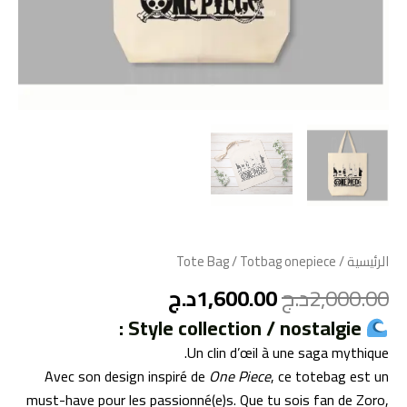
الرئيسية
/
/ Totbag onepiece
Tote Bag
2,000.00
د.ج
1,600.00
د.ج
Style collection / nostalgie :
Un clin d’œil à une saga mythique.
Avec son design inspiré de
One Piece
, ce totebag est un
must-have pour les passionné(e)s. Que tu sois fan de Zoro,