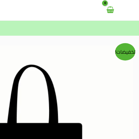
خطي
لى
لمحتوى
تخفيضات!