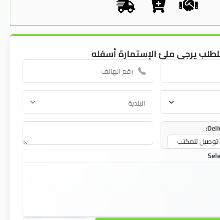
لطلب يرجى ملئ الإستمارة أسفله
Deli
توصيل للمكتب