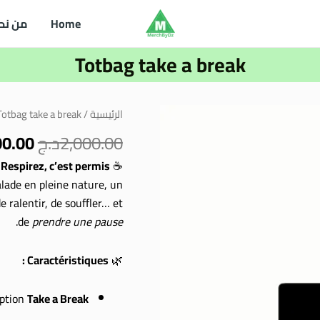
Home
من نح
Totbag take a break
السع
كمية
الرئيسية
/
Totbag take a break
الأصل
Totbag
2,000.00
د.ج
00.00
هو:
take
,000.00
 Respirez, c’est permis
☕
a
balade en pleine nature, un
break
 ralentir, de souffler… et
.
de
prendre une pause
Caractéristiques :
🌿
iption
Take a Break