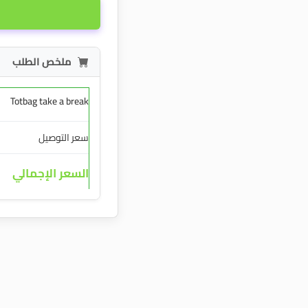
ملخص الطلب
Totbag take a break
سعر التوصيل
السعر الإجمالي