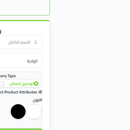
ل
very Type:
توصيل للمنزل
اللون