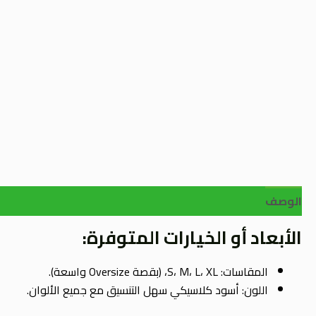
الوصف
الأبعاد أو الخيارات المتوفرة:
المقاسات: S، M، L، XL، (بقصة Oversize واسعة).
اللون: أسود كلاسيكي سهل التنسيق مع جميع الألوان.