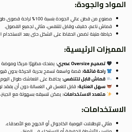
المواد والجودة:
مصنوع من قطن عالي الجودة بنسبة 100% لراحة قصوى طوال اليوم.
قماش ناعم، خفيف وقابل للتنفس، مثالي لجميع الفصول.
خياطة متينة تضمن الحفاظ على الشكل حتى بعد الاستخدام الم
المميزات الرئيسية:
تصميم Oversize عصري:
يمنحك مظهرًا مريحًا وموضة ح
راحة فائقة:
قصة واسعة تسمح بحرية الحركة بدون قيود
قماش قابل للتنفس:
يحافظ على انتعاشك طوال اليوم.
سهل العناية:
قابل للغسل في الغسالة دون أن يفقد لو
متعدد الاستخدامات:
يمكن تنسيقه بسهولة مع الجينز، 
الاستخدامات:
مثالي للإطلالات اليومية الكاجوال أو الخروج مع الأصدقاء.
مناسب للأنشطة الخفيفة أو الاسترخاء في المنزل.