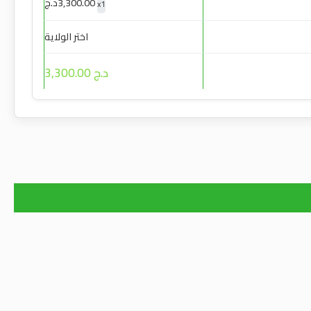
3,300.00
د.ج
x
1
اختر الولاية
د.ج 3,300.00