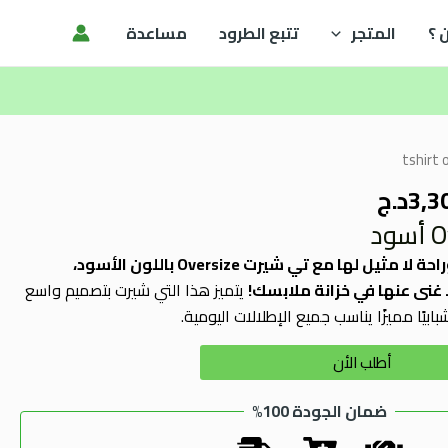
 ؟
المتجر
تتبع الطرود
مساعدة
ر
السعر
ي
الحالي
3,3
د.ج
هو:
3د.ج.
3,300.00د.ج.
استمتع بإطلالة عصرية وراحة لا مثيل لها مع تي شيرت Oversize باللون الأسود،
 غنى عنها في خزانة ملابسك!
يتميز هذا التي شيرت بتصميم واسع
Alternative:
أطلب الأن
ضمان الجودة 100%