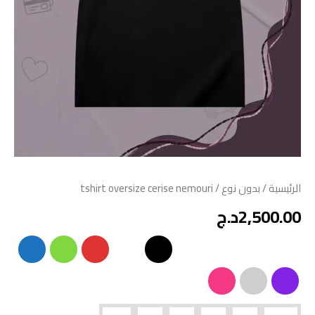
الرئيسية
/
بدون نوع
/ tshirt oversize cerise nemouri
2,500.00
د.ج