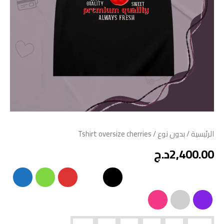
الرئيسية
/
بدون نوع
/ Tshirt oversize cherries
2,400.00
د.ج