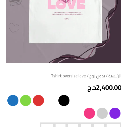
الرئيسية
/
بدون نوع
/ Tshirt oversize love
2,400.00
د.ج