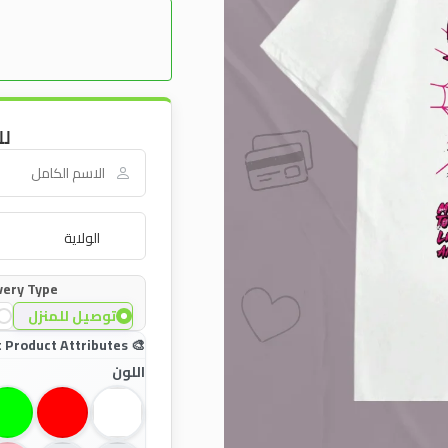
لل
very Type:
توصيل للمنزل
اللون