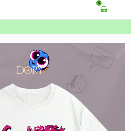
خطي
لى
لمحتوى