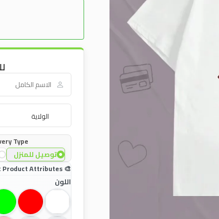
لل
very Type:
توصيل للمنزل
اللون