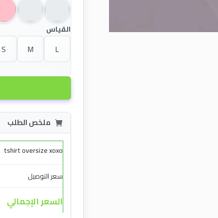
القياس
S
M
L
ملخص الطلب
tshirt oversize xoxo
سعر التوصيل
السعر الإجمالي