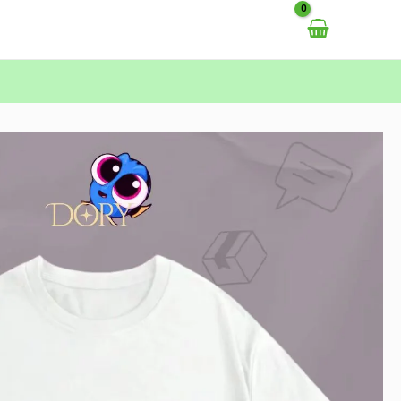
خطي
لى
لمحتوى