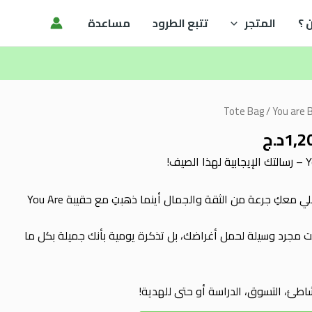
 ؟
المتجر
تتبع الطرود
مساعدة
ر
السعر
Tote Bag
/ You are 
ي
الحالي
1,2
د.ج
هو:
1د.ج.
1,200.00د.ج.
ابدئي يومك بابتسامة واحملي معكِ جرعة من الثقة والجمال أينما ذهبتِ مع حقيبة You Are
 مجرد وسيلة لحمل أغراضك، بل تذكرة يومية بأنك جميلة بكل ما
اطئ، التسوق، الدراسة أو حتى للهدية!