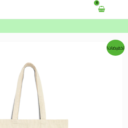
خطي
لى
لمحتوى
تخفيضات!