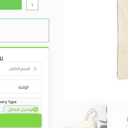
لل
very Type:
توصيل للمنزل