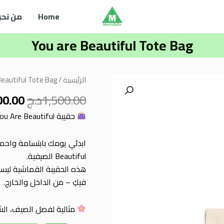
Home
من نحن
You are Beautiful Tote Bag
السع
كمية
الرئيسية
/
Beautiful Tote Bag
الأصل
You
1,500.00
د.ج
00.00
هو:
are
,500.00
حقيبة You Are Beautiful – رسالتك الإيجابية لهذا الصيف!
Beautiful
Tote
Bag
Beautiful الصيفية.
هذه الحقيبة القماشية ليست
فيكِ – من الداخل والخارج.
مثالية لفصل الصيف، الش