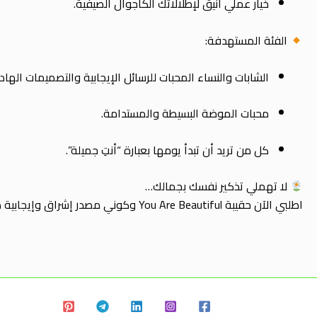
خيار عملي أنيق لإطلالاتك الكاجوال الصيفية.
الفئة المستهدفة:
الشابات والنساء المحبات للرسائل الإيجابية والتصميمات الهاد
محبات الموضة البسيطة والمستدامة.
كل من تريد أن تبدأ يومها بعبارة “أنتِ جميلة”.
لا تهملي تذكير نفسك بجمالك…
اطلبي الآن حقيبة You Are Beautiful وكوني مصدر إشراق وإيجابية هذا الصيف!