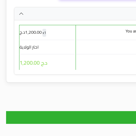
You a
1,200.00
د.ج
x
1
اختر الولاية
د.ج 1,200.00