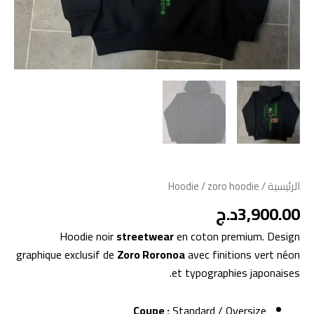
الرئيسية
/
/ zoro hoodie
Hoodie
3,900.00
د.ج
Hoodie noir
streetwear
en coton premium. Design
graphique exclusif de
Zoro Roronoa
avec finitions vert néon
et typographies japonaises.
Coupe :
Standard / Oversize