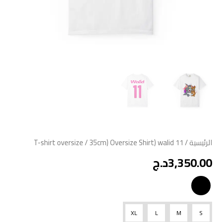
الرئيسية
/
/ 35cm) Oversize Shirt) walid 11
T-shirt oversize
3,350.00
د.ج
XL
L
M
S