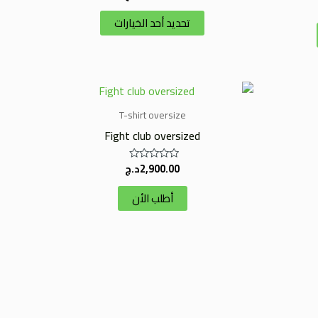
التقييم
0
تحديد أحد الخيارات
من
5
T-shirt oversize
Fight club oversized
2,900.00
د.ج
تم
التقييم
0
أطلب الأن
من
5