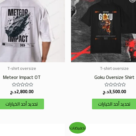
الأشكال
المختلفة
لهذا
المنتج.
يمكن
اختيار
الخيارات
على
صفحة
T-shirt oversize
T-shirt oversize
المنتج
Meteor Impact OT
Goku Oversize Shirt
3,500.00
د.ج
2,800.00
د.ج
تم
تم
التقييم
التقييم
0
0
تحديد أحد الخيارات
تحديد أحد الخيارات
من
من
5
5
السعر
السعر
السعر
هناك
تخفيضات!
الأصلي
الحالي
الأصلي
العديد