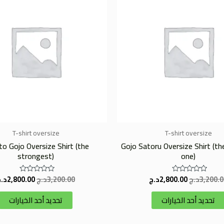
هو:
هو:
هو:
3,200.00د.ج.
2,800.00د.ج.
3,200.00د.ج.
من
الأشكال
المختلفة
لهذا
المنتج.
يمكن
اختيار
الخيارات
على
صفحة
T-shirt oversize
T-shirt oversize
المنتج
o Gojo Oversize Shirt (the
Gojo Satoru Oversize Shirt (t
strongest)
one)
3,200.0
د.ج
2,800.00
د.ج
3,200.00
د.ج
2,800.00
د.
تم
تم
التقييم
التقييم
0
0
تحديد أحد الخيارات
تحديد أحد الخيارات
من
من
5
5