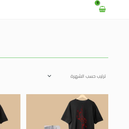
خطي
لى
لمحتوى
هناك
العديد
من
الأشكال
المختلفة