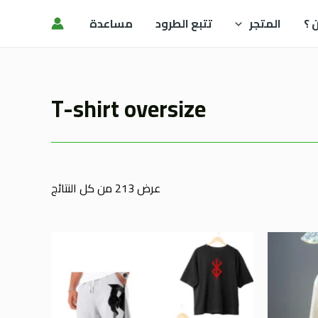
 ؟
المتجر
تتبع الطرود
مساعدة
T-shirt oversize
عرض ⁦213⁩ من كل النتائج
هناك
هناك
العديد
العديد
من
من
الأشكال
الأشكال
المختلفة
المختلفة