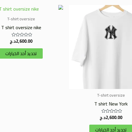
هناك
العديد
T-shirt oversize
من
T shirt oversize nike
الأشكال
المختلفة
2,600.00
د.ج
تم
التقييم
لهذا
0
تحديد أحد الخيارات
من
المنتج.
5
يمكن
اختيار
الخيارات
على
صفحة
T-shirt oversize
المنتج
T shirt New York
2,600.00
د.ج
تم
التقييم
0
تحديد أحد الخيارات
من