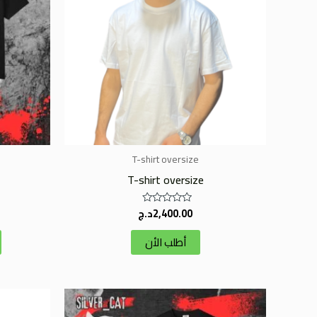
T-shirt oversize
T-shirt oversize
2,400.00
د.ج
تم
التقييم
0
أطلب الأن
من
5
هناك
العديد