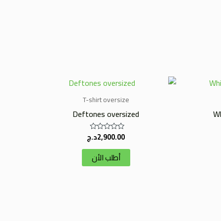
T-shirt oversize
Deftones oversized
Wh
2,900.00
د.ج
تم
التقييم
0
أطلب الأن
من
5