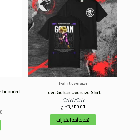
من
الأشكال
المختلفة
لهذا
المنتج.
يمكن
اختيار
الخيارات
على
صفحة
T-shirt oversize
المنتج
he honored
Teen Gohan Oversize Shirt
3,500.00
د.ج
تم
0
التقييم
0
تحديد أحد الخيارات
من
5