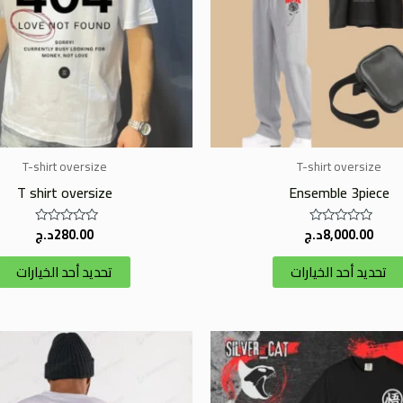
لهذا
المنتج.
يمكن
اختيار
الخيارات
على
صفحة
T-shirt oversize
T-shirt oversize
المنتج
T shirt oversize
Ensemble 3piece
8,000.00
د.ج
280.00
د.ج
تم
تم
التقييم
التقييم
0
0
تحديد أحد الخيارات
تحديد أحد الخيارات
من
من
5
5
هناك
العديد
من