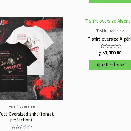
5
هناك
العديد
T-shirt oversize
من
T shirt oversize Algéri
الأشكال
المختلفة
3,000.00
د.ج
تم
التقييم
لهذا
0
تحديد أحد الخيارات
من
المنتج.
5
يمكن
اختيار
الخيارات
على
صفحة
T-shirt oversize
المنتج
ect Oversized shirt (forget
perfection)