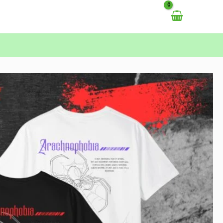
خطي
لى
لمحتوى