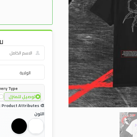
لل
very Type:
توصيل للمنزل
اللون