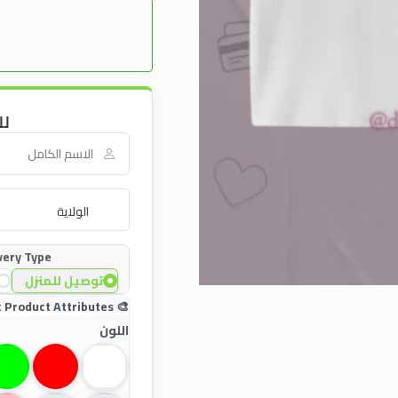
لل
very Type:
توصيل للمنزل
اللون