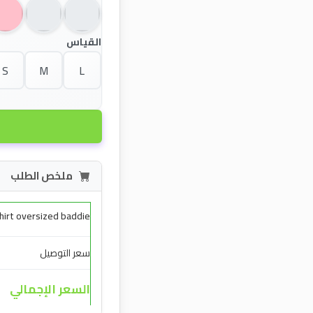
القياس
S
M
L
ملخص الطلب
hirt oversized baddie
سعر التوصيل
السعر الإجمالي