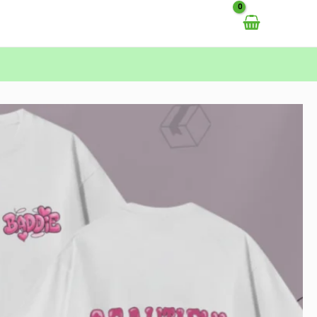
خطي
لى
لمحتوى