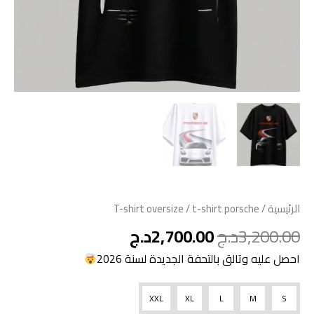
الرئيسية
/
/ t-shirt porsche
T-shirt oversize
3,200.00
د.ج
2,700.00
د.ج
احصل عليه وتالق بالتحفة الجديدة لسنة 2026
XXL
XL
L
M
S