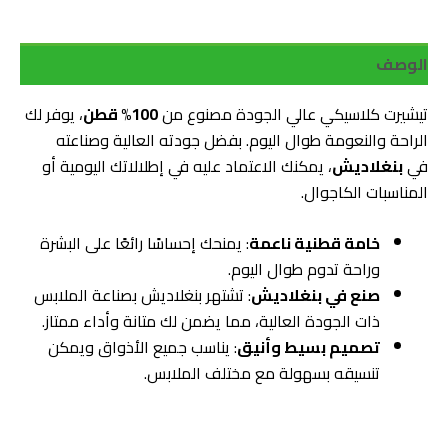
الوصف
تيشيرت كلاسيكي عالي الجودة مصنوع من
100% قطن
، يوفر لك
الراحة والنعومة طوال اليوم. بفضل جودته العالية وصناعته
في
بنغلاديش
، يمكنك الاعتماد عليه في إطلالاتك اليومية أو
المناسبات الكاجوال.
خامة قطنية ناعمة
: يمنحك إحساسًا رائعًا على البشرة
وراحة تدوم طوال اليوم.
صنع في بنغلاديش
: تشتهر بنغلاديش بصناعة الملابس
ذات الجودة العالية، مما يضمن لك متانة وأداء ممتاز.
تصميم بسيط وأنيق
: يناسب جميع الأذواق ويمكن
تنسيقه بسهولة مع مختلف الملابس.