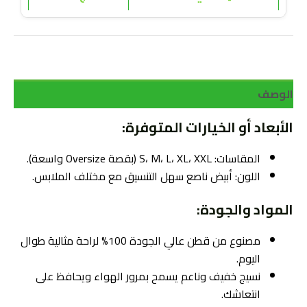
الوصف
الأبعاد أو الخيارات المتوفرة:
المقاسات: S، M، L، XL، XXL (بقصة Oversize واسعة).
اللون: أبيض ناصع سهل التنسيق مع مختلف الملابس.
المواد والجودة:
مصنوع من قطن عالي الجودة 100% لراحة مثالية طوال
اليوم.
نسيج خفيف وناعم يسمح بمرور الهواء ويحافظ على
انتعاشك.