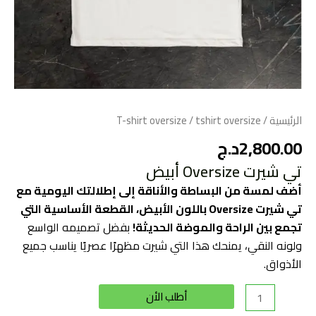
الرئيسية
/
/ tshirt oversize
T-shirt oversize
2,800.00
د.ج
تي شيرت Oversize أبيض
أضف لمسة من البساطة والأناقة إلى إطلالتك اليومية مع
تي شيرت Oversize باللون الأبيض، القطعة الأساسية التي
تجمع بين الراحة والموضة الحديثة!
بفضل تصميمه الواسع
ولونه النقي، يمنحك هذا التي شيرت مظهرًا عصريًا يناسب جميع
الأذواق.
Alternative:
أطلب الأن