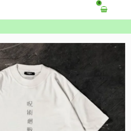
خطي
لى
لمحتوى