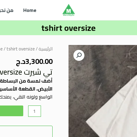
Home
من نحن
tshirt oversize
كمية
الرئيسية
/
/ tshirt oversize
ze
tshirt
3,300.00
د.ج
oversize
تي شيرت Oversize أبيض
الأبيض، القطعة الأساسية
الواسع ولونه النقي، يمنحك