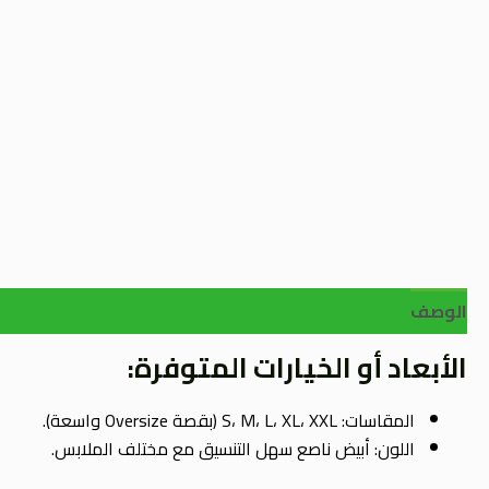
الوصف
الأبعاد أو الخيارات المتوفرة:
المقاسات: S، M، L، XL، XXL (بقصة Oversize واسعة).
اللون: أبيض ناصع سهل التنسيق مع مختلف الملابس.