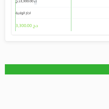
3,300.00
د.ج
x
1
اختر الولاية
د.ج 3,300.00