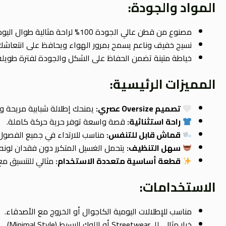
المواد والجودة:
مصنوع من قطن عالي الجودة 100% لراحة مثالية طوال اليوم.
نسيج خفيف وناعم يسمح بمرور الهواء ويحافظ على انتعاشك
خياطة متينة تضمن الحفاظ على الشكل والجودة لفترة طويلة
المميزات الرئيسية:
تصميم Oversize عصري:
يمنحك إطلالة شبابية مريحة وأ
راحة استثنائية:
قصة واسعة توفر حرية حركة كاملة.
قماش قابل للتنفس:
مناسب للارتداء في جميع الفصول
سهل التنظيف:
يتحمل الغسيل المتكرر دون فقدان لونه.
قطعة أساسية متعددة الاستخدام:
مثالي للتنسيق مع 
الاستخدامات:
مناسب للإطلالات اليومية الكاجوال أو الخروج مع الأصدقاء.
خيار مثالي للـ Streetwear أو اللوك البسيط (Minimal Style).