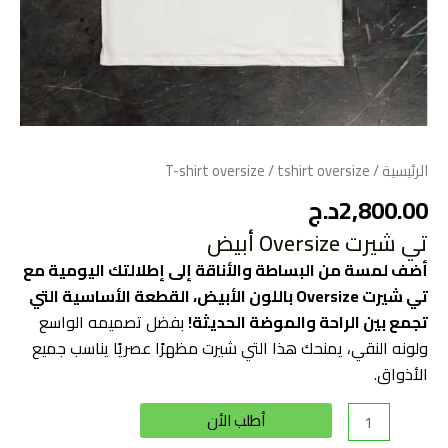
الرئيسية
/
/ tshirt oversize
T-shirt oversize
2,800.00
د.ج
تي شيرت Oversize أبيض
أضف لمسة من البساطة والأناقة إلى إطلالتك اليومية مع
تي شيرت Oversize باللون الأبيض، القطعة الأساسية التي
تجمع بين الراحة والموضة الحديثة!
بفضل تصميمه الواسع
ولونه النقي، يمنحك هذا التي شيرت مظهرًا عصريًا يناسب جميع
الأذواق.
Alternative:
أطلب الأن