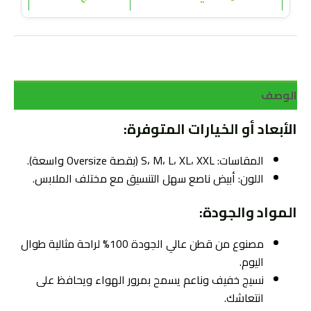
الوصف
الأبعاد أو الخيارات المتوفرة:
المقاسات: S، M، L، XL، XXL (بقصة Oversize واسعة).
اللون: أبيض ناصع سهل التنسيق مع مختلف الملابس.
المواد والجودة:
مصنوع من قطن عالي الجودة 100% لراحة مثالية طوال
اليوم.
نسيج خفيف وناعم يسمح بمرور الهواء ويحافظ على
انتعاشك.