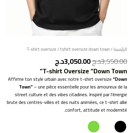
الرئيسية
/
/ tshirt oversize down town
T-shirt oversize
3,550.00
د.ج
3,050.00
د.ج
T-shirt Oversize “Down Town”
Affirme ton style urbain avec notre t-shirt oversize
“Down
Town”
– une pièce essentielle pour les amoureux de la
street culture et des vibes citadines. Inspiré par l’énergie
brute des centres-villes et des nuits animées, ce t-shirt allie
confort, attitude et modernité.