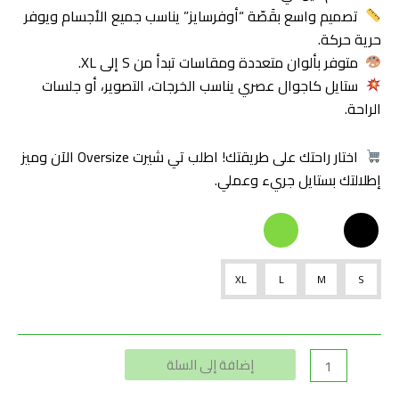
تصميم واسع بقَصّة “أوفرسايز” يناسب جميع الأجسام ويوفر
حرية حركة.
متوفر بألوان متعددة ومقاسات تبدأ من S إلى XL.
ستايل كاجوال عصري يناسب الخرجات، التصوير، أو جلسات
الراحة.
اختار راحتك على طريقتك! اطلب تي شيرت Oversize الآن وميز
إطلالتك بستايل جريء وعملي.
XL
L
M
S
Alternative:
إضافة إلى السلة