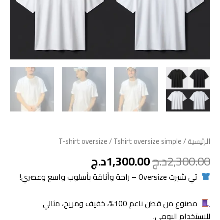
الرئيسية
/
/ Tshirt oversize simple
T-shirt oversize
2,300.00
د.ج
1,300.00
د.ج
تي شيرت Oversize – راحة وأناقة بأسلوب واسع وعصري!
مصنوع من قطن ناعم 100%، خفيف ومريح، مثالي
للاستخدام اليومي.