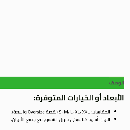
الوصف
الأبعاد أو الخيارات المتوفرة:
المقاسات: S، M، L، XL، XXL (بقصة Oversize واسعة).
اللون: أسود كلاسيكي سهل التنسيق مع جميع الألوان.