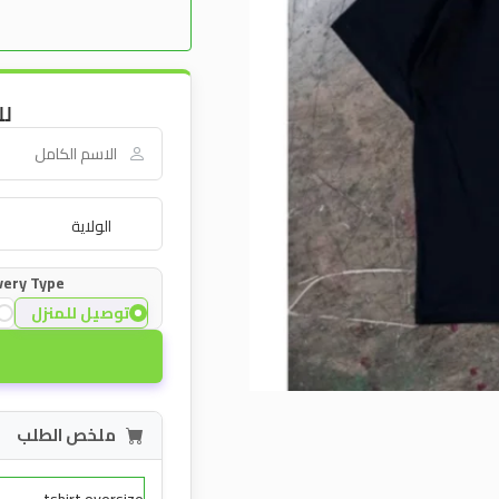
لل
very Type:
توصيل للمنزل
ملخص الطلب