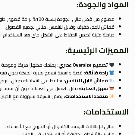
المواد والجودة:
مصنوع من قطن عالي الجودة بنسبة 100% لراحة قصوى طوال اليوم.
قماش ناعم، خفيف وقابل للتنفس، مثالي لجميع الفصول.
خياطة متينة تضمن الحفاظ على الشكل حتى بعد الاستخدام الم
المميزات الرئيسية:
تصميم Oversize عصري:
يمنحك مظهرًا مريحًا وموضة ح
راحة فائقة:
قصة واسعة تسمح بحرية الحركة بدون قيود
قماش قابل للتنفس:
يحافظ على انتعاشك طوال اليوم.
سهل العناية:
قابل للغسل في الغسالة دون أن يفقد لو
متعدد الاستخدامات:
يمكن تنسيقه بسهولة مع الجينز، 
الاستخدامات:
مثالي للإطلالات اليومية الكاجوال أو الخروج مع الأصدقاء.
مناسب للأنشطة الخفيفة أو الاسترخاء في المنزل.