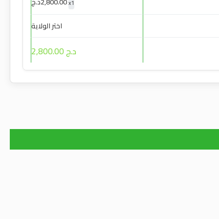
2,800.00
د.ج
x
1
اختر الولاية
د.ج 2,800.00