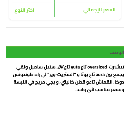
السعر الإجمالي
اختر النوع
الوصف
تيشيرت oversized تاع yuta تاع
JJK,
ستيل سامبل ونقي
يجمع بين aura تاع يوتا و “الستريت-وير” لي راه طوندونس
دوكا, القماش تاعو قطن كاليتي، و يجي مريح في اللبسة
وبسعر مناسب لأي واحد.