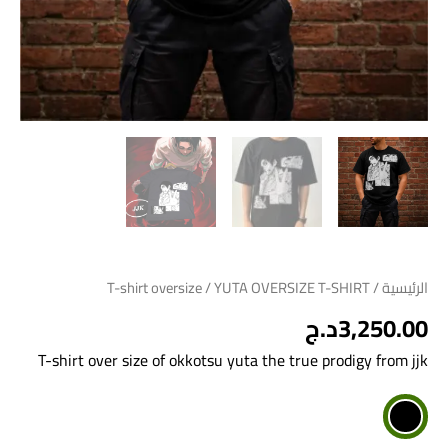
الرئيسية
/
/ YUTA OVERSIZE T-SHIRT
T-shirt oversize
3,250.00
د.ج
T-shirt over size of okkotsu yuta the true prodigy from jjk